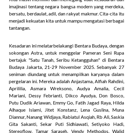
imajinasi tentang negara bangsa modern yang merdeka,
bersatu, berdaulat, adil, dan rakyat makmur. Cita-cita itu
menjadi kekuatan kita untuk mampu mengatasi berbagai
tantangan.
Kesadaran ini melatarbelakangi Bentara Budaya, dengan
sokongan Astra, untuk menggelar Pameran Seni Rupa
bertajuk "Satu Tanah, Seribu Ketangguhan" di Bentara
Budaya Jakarta, 21-29 November 2025. Sebanyak 27
seniman diundang untuk menampilkan karyanya dalam
pergelaran ini. Mereka adalah Anjastama, Alfiah Rahdini,
Aprililia, Asmara Wreksono, Audya Amalia, Cecil
Mariani, Dessy Febrianti, Dikco Ayudya, Don Bosco,
Putu Dudik Ariawan, Emmy Go, Fatih Jagad Raya, Hilda
Alhaque Islami, Jitet Konstanz, Lena Guslina, Muna
Diannur, Nanang Widjaya, Rabiatul Asqiah, Rb Ali, Saskia
Gita Sakanti, Sekar Puti Sidhiawati, Setiyoko Hadi,
Stereoflow, Tamar Saraseh, Vendy Methodos, Walid