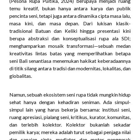
(Pesona Rupa Puitika, 2024) berupaya menjadi ruang
temu kreatif, bukan hanya antara karya dan publik
pencinta seni, tetapi juga antara dinamika cipta masa lalu,
masa kini, dan masa depan. Dari lukisan klasik-
tradisional Batuan dan Keliki hingga presentasi kini
berupa abstraksi dan konseptualisasi rupa ala SDI;
menghamparkan mosaik transformasi—sebuah medan
kreativitas lintas batas yang memperlihatkan betapa
seni Bali senantiasa menemukan hakikat keberadaannya
di titik silang antara tradisi dan modernitas, lokalitas, dan
globalitas.
Namun, sebuah ekosistem seni rupa tidak mungkin hidup
sehat hanya dengan kehadiran seniman. Ada simpul-
simpul lain yang harus bekerja bersama: institusi seni,
ruang apresiasi, pialang seni, kritikus, kurator, komunitas,
dan terlebih kolektor. Kolektor bukanlah sekadar
pemilik karya; mereka adalah turut sebagai penjaga nilai
dan capaian cipta, mediator, dan motor penggerak