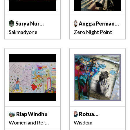
Surya Nur
Angga Permana
Indrawan
Adhikaputra
Sakmadyone
Zero Night Point
Riap Windhu
Rotua
Magdalena P.
Women and Re-
Wisdom
Agung
identity