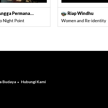
Angga Permana
Riap Windhu
Adhikaputra
o Night Point
Women and Re-identity
a Budaya
Hubungi Kami