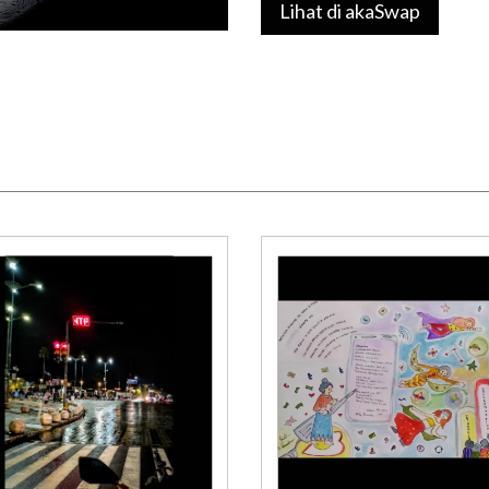
Lihat di akaSwap