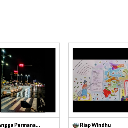
Angga Permana
Riap Windhu