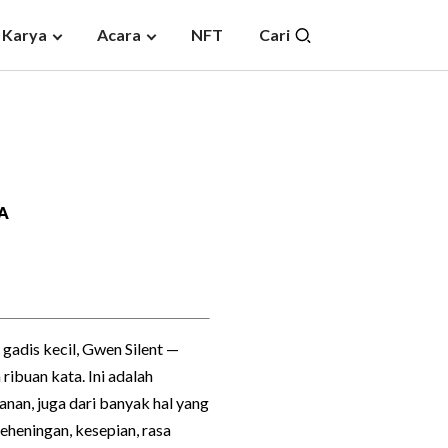
 Karya
Acara
NFT
Cari
A
 gadis kecil, Gwen Silent —
ibuan kata. Ini adalah
nan, juga dari banyak hal yang
keheningan, kesepian, rasa