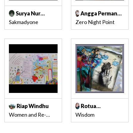
Surya Nur
Angga Permana
Indrawan
Adhikaputra
Sakmadyone
Zero Night Point
Riap Windhu
Rotua
Magdalena P.
Women and Re-
Wisdom
Agung
identity