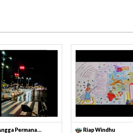
Angga Permana
Riap Windhu