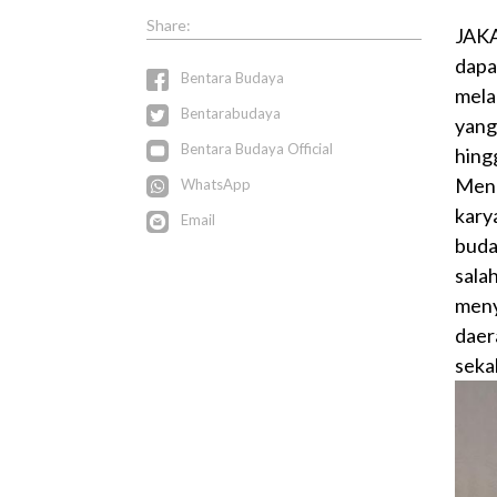
JAKA
dapa
Bentara Budaya
mela
Bentarabudaya
yang
Bentara Budaya Official
hin
Meng
WhatsApp
kary
Email
buda
sala
meny
daer
seka