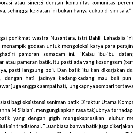
borasi atau sinergi dengan komunitas-komunitas pere
ya, sehingga kegiatan ini bukan hanya cukup di sini saja,"
gai penikmat wastra Nusantara, istri Bahlil Lahadalia ini
k menampik godaan untuk mengoleksi karya para perajin
hadiri pameran semacam ini. "Kalau ibu-ibu data
ar atau pameran batik, itu pasti ada yang kesengsem (tert
nya, pasti langsung beli. Dan batik itu kan dikerjakan d
a, dengan hati, jadinya kadang-kadang mau beli pu
war juga enggak sampai hati," ungkapnya sembari tertawa
siasi bagi eksistensi seniman batik Direktur Utama Komp
anna M Silalahi, mengungkapkan rasa takjubnya terhadap
atik yang dengan gigih mengekspresikan leluhur m
ui kain tradisional. "Luar biasa bahwa batik juga dikerjaka