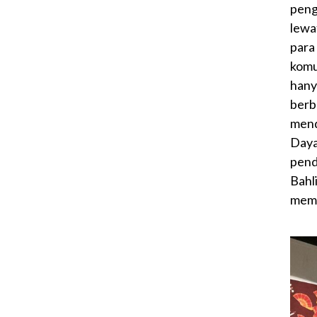
peng
lewa
para
komu
hany
berb
mend
Daya
pend
Bah
memp