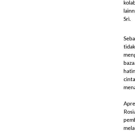
kola
lainn
Sri.
Seba
tida
meng
baza
hati
cint
mena
Apre
Rosi
pemb
melal