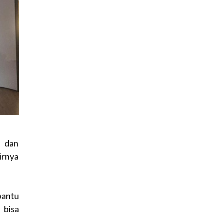
r dan
irnya
bantu
 bisa