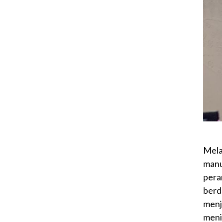
Mela
manu
pera
berd
menj
meni