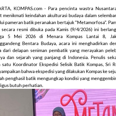
RTA, KOMPAS.com - Para pencinta wastra Nusantara
t menikmati keindahan akulturasi budaya dalam selembar
lui pameran batik peranakan bertajuk "Metamorfosa". Pa
 secara resmi dibuka pada Kamis (9/4/2026) ini berlan
gga 5 Mei 2026 di Menara Kompas Lantai 8, Jaka
gandeng Bentara Budaya, acara ini menghadirkan de
a dari delapan seniman pembatik yang merayakan pele
ya dan sejarah yang panjang di Indonesia. Penulis seka
h satu Koordinator Ekspedisi Selisik Batik Kompas, Sri Re
ampaikan bahwa ekspedisi yang dilakukan Kompas ke sej
ah penghasil batik mengungkap kondisi yang menggembi
ligus butuh perhatian.