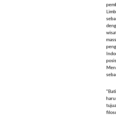
pem
Limb
sebag
deng
wisa
mas
pen
Indo
posi
Menu
seba
"Bat
harus
tuju
filo