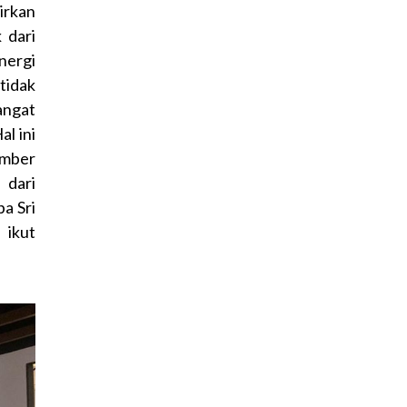
irkan
 dari
nergi
tidak
angat
l ini
umber
 dari
a Sri
ikut