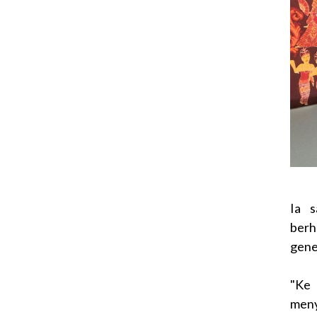
Ia s
berh
gene
"Ke 
meny