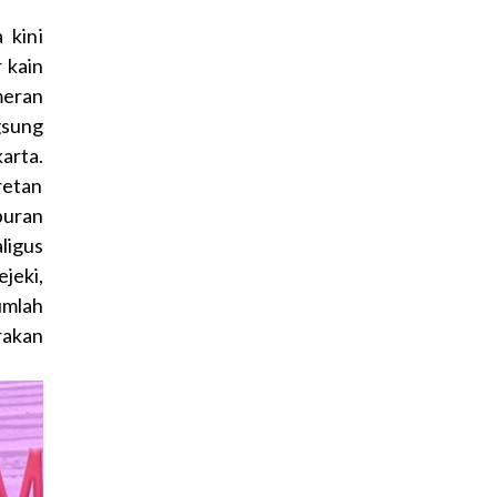
 kini
 kain
meran
gsung
rta.
retan
buran
ligus
jeki,
umlah
rakan