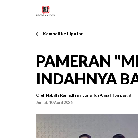
Kembali ke Liputan
PAMERAN "M
INDAHNYA B
Oleh Nabilla Ramadhian, Lusia Kus Anna | Kompas.id
Jumat, 10 April 2026