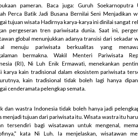
bukaan pameran. Baca juga: Guruh Soekarnoputra 
ah Perca Batik Jadi Busana Bernilai Seni Menjadikan w
ai tujuan wisata Hadirnya karya-karya ini dinilai sangat r
an pergeseran tren pariwisata dunia. Saat ini, perge
tawan global menunjukkan adanya transisi dari sekadar w
sal menuju pariwisata berkualitas yang menawa
galaman bermakna. Wakil Menteri Pariwisata Repu
nesia (RI), Ni Luh Enik Ermawati, menekankan penti
si karya kain tradisional dalam ekosistem pariwisata ters
rutnya, kain tradisional tidak boleh lagi hanya dipa
gai cenderamata pelengkap semata.
ik dan wastra Indonesia tidak boleh hanya jadi pelengkap
 menjadi tujuan dari pariwisata itu. Wisata wastra itu haru
an tersendiri bagi wisatawan untuk mengenal, mem
sofinya," kata Ni Luh. Ia menjelaskan, wisatawan me