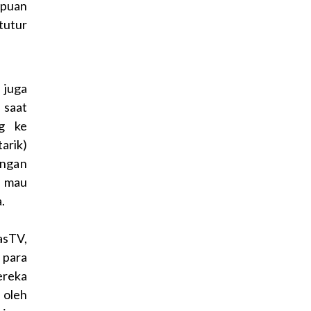
mpuan
 tutur
 juga
 saat
ng ke
arik)
engan
n mau
.
asTV,
 para
ereka
n oleh