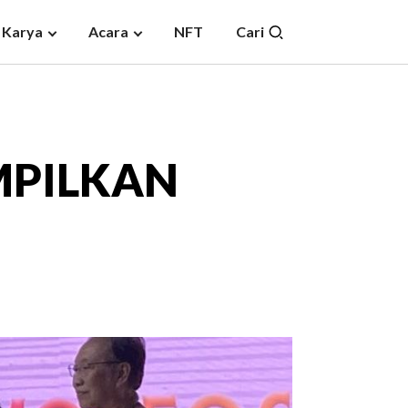
 Karya
Acara
NFT
Cari
MPILKAN