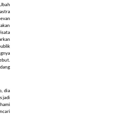
Ubah
astra
elevan
rakan
isata
rkan
blik
ngnya
ebut.
ndang
, dia
s jadi
ahami
ncari