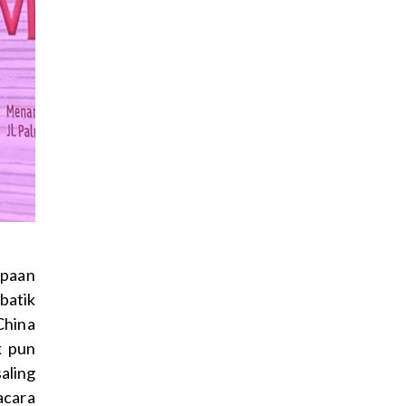
mpaan
batik
China
k pun
aling
acara