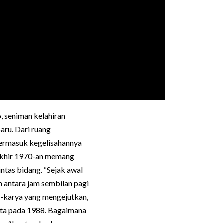
 seniman kelahiran
aru. Dari ruang
termasuk kegelisahannya
akhir 1970-an memang
ntas bidang. “Sejak awal
 antara jam sembilan pagi
ya-karya yang mengejutkan,
rta pada 1988. Bagaimana