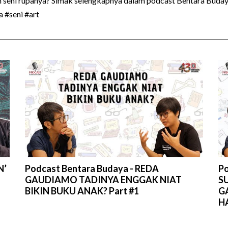
n seni rupanya? Simak selengkapnya dalam podcast Bentara Buda
 #seni #art
N’
Podcast Bentara Budaya - REDA
Po
GAUDIAMO TADINYA ENGGAK NIAT
S
BIKIN BUKU ANAK? Part #1
G
HA