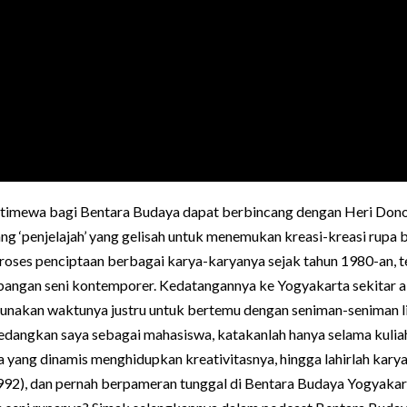
mewa bagi Bentara Budaya dapat berbincang dengan Heri Dono,
ng ‘penjelajah’ yang gelisah untuk menemukan kreasi-kreasi rupa b
proses penciptaan berbagai karya-karyanya sejak tahun 1980-an, 
angan seni kontemporer. Kedatangannya ke Yogyakarta sekitar 
unakan waktunya justru untuk bertemu dengan seniman-seniman li
edangkan saya sebagai mahasiswa, katakanlah hanya selama kuliah
ta yang dinamis menghidupkan kreativitasnya, hingga lahirlah kar
1992), dan pernah berpameran tunggal di Bentara Budaya Yogyaka