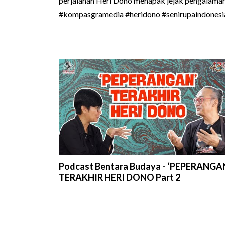
perjalanan Heri Dono menapak jejak pengalama
#kompasgramedia #heridono #senirupaindonesia
Podcast Bentara Budaya - ‘PEPERANGA
TERAKHIR HERI DONO Part 2