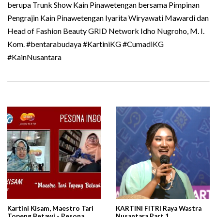
berupa Trunk Show Kain Pinawetengan bersama Pimpinan
Pengrajin Kain Pinawetengan Iyarita Wiryawati Mawardi dan
Head of Fashion Beauty GRID Network Idho Nugroho, M. I.
Kom. #bentarabudaya #KartiniKG #CumadiKG
#KainNusantara
Kartini Kisam, Maestro Tari
KARTINI FITRI Raya Wastra
Topeng Betawi - Pesona
Nusantara Part 1