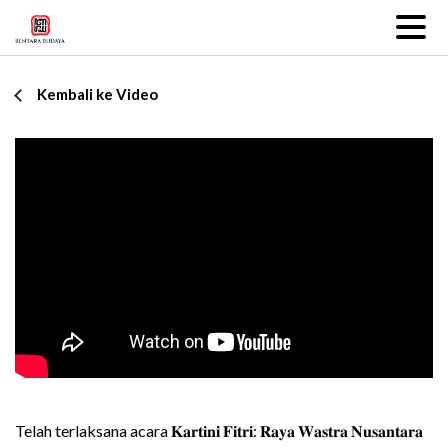
Kembali ke Video
Telah terlaksana acara 𝐊𝐚𝐫𝐭𝐢𝐧𝐢 𝐅𝐢𝐭𝐫𝐢: 𝐑𝐚𝐲𝐚 𝐖𝐚𝐬𝐭𝐫𝐚 𝐍𝐮𝐬𝐚𝐧𝐭𝐚𝐫𝐚