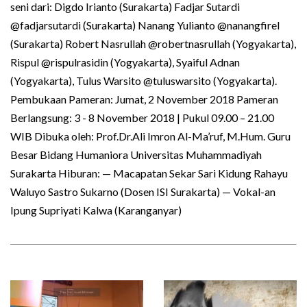
seni dari: Digdo Irianto (Surakarta) Fadjar Sutardi
@fadjarsutardi (Surakarta) Nanang Yulianto @nanangfirel
(Surakarta) Robert Nasrullah @robertnasrullah (Yogyakarta),
Rispul @rispulrasidin (Yogyakarta), Syaiful Adnan
(Yogyakarta), Tulus Warsito @tuluswarsito (Yogyakarta).
Pembukaan Pameran: Jumat, 2 November 2018 Pameran
Berlangsung: 3 - 8 November 2018 | Pukul 09.00 – 21.00
WIB Dibuka oleh: Prof.Dr.Ali Imron Al-Ma’ruf, M.Hum. Guru
Besar Bidang Humaniora Universitas Muhammadiyah
Surakarta Hiburan: — Macapatan Sekar Sari Kidung Rahayu
Waluyo Sastro Sukarno (Dosen ISI Surakarta) — Vokal-an
Ipung Supriyati Kalwa (Karanganyar)